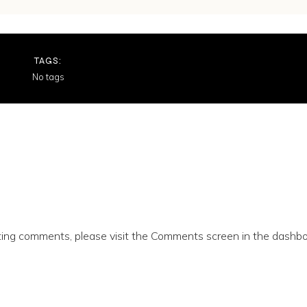
TAGS:
No tags
eting comments, please visit the Comments screen in the dashbo