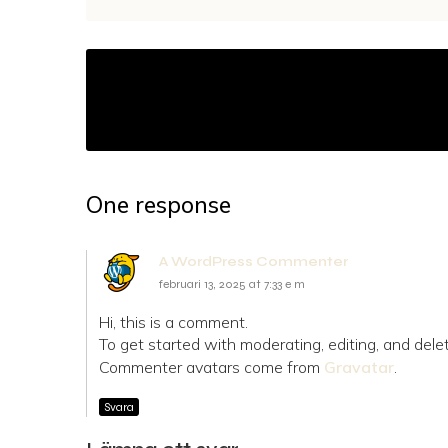
One response
A WordPress Commenter
februari 13, 2025 at 7:33 e m
Hi, this is a comment.
To get started with moderating, editing, and del
Commenter avatars come from
Gravatar
.
Svara