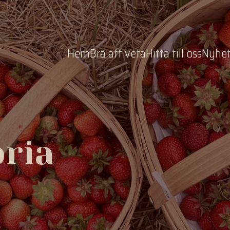
Hem
Bra att veta
Hitta till oss
Nyhet
oria